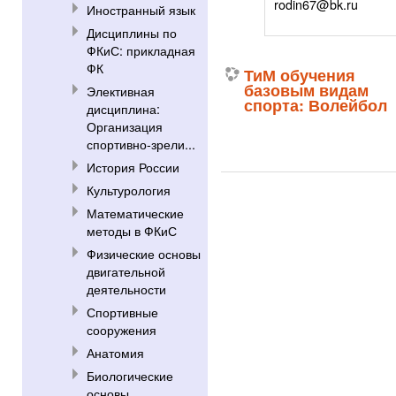
rodin67@bk.ru
Иностранный язык
Дисциплины по
ФКиС: прикладная
ФК
ТиМ обучения
базовым видам
Элективная
спорта: Волейбол
дисциплина:
Организация
спортивно-зрели...
История России
Культурология
Математические
методы в ФКиС
Физические основы
двигательной
деятельности
Спортивные
сооружения
Анатомия
Биологические
основы